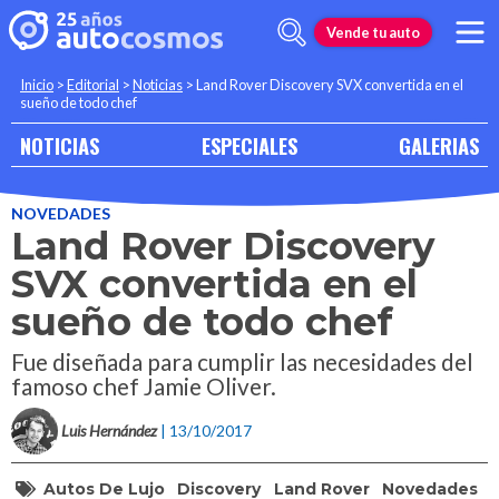
Vende tu auto
Inicio
>
Editorial
>
Noticias
>
Land Rover Discovery SVX convertida en el
sueño de todo chef
NOTICIAS
ESPECIALES
GALERIAS
NOVEDADES
Land Rover Discovery
SVX convertida en el
sueño de todo chef
Fue diseñada para cumplir las necesidades del
famoso chef Jamie Oliver.
Luis Hernández
| 13/10/2017
Autos De Lujo
Discovery
Land Rover
Novedades