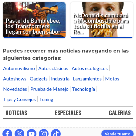
McDonald's cambiará
Pastel de Bumblebee,
a biocombustible para
los Transformers
toda su flotilla en el
llegan con buen sabor
Re...
Puedes recorrer más noticias navegando en las
siguientes categorías:
Automovilismo
Autos clásicos
Autos ecológicos
Autoshows
Gadgets
Industria
Lanzamientos
Motos
Novedades
Prueba de Manejo
Tecnología
Tips y Consejos
Tuning
NOTICIAS
ESPECIALES
GALERIAS
Vende tu auto