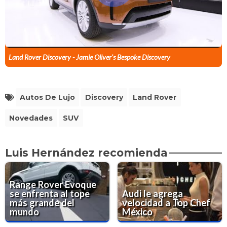
Land Rover Discovery - Jamie Oliver’s Bespoke Discovery
Autos De Lujo
Discovery
Land Rover
Novedades
SUV
Luis Hernández recomienda
Range Rover Evoque
se enfrenta al tope
Audi le agrega
más grande del
velocidad a Top Chef
mundo
México