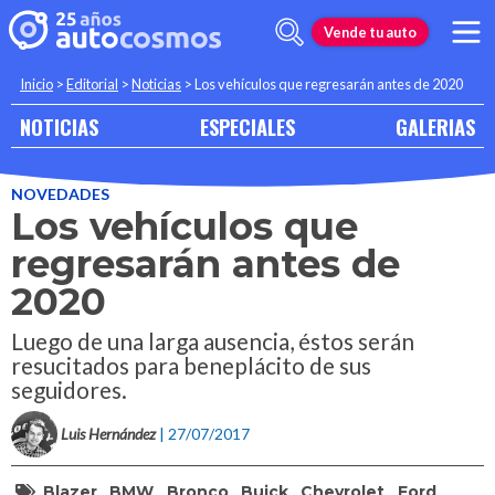
Vende tu auto
Inicio
>
Editorial
>
Noticias
>
Los vehículos que regresarán antes de 2020
NOTICIAS
ESPECIALES
GALERIAS
NOVEDADES
Los vehículos que
regresarán antes de
2020
Luego de una larga ausencia, éstos serán
resucitados para beneplácito de sus
seguidores.
Luis Hernández
| 27/07/2017
Blazer
BMW
Bronco
Buick
Chevrolet
Ford