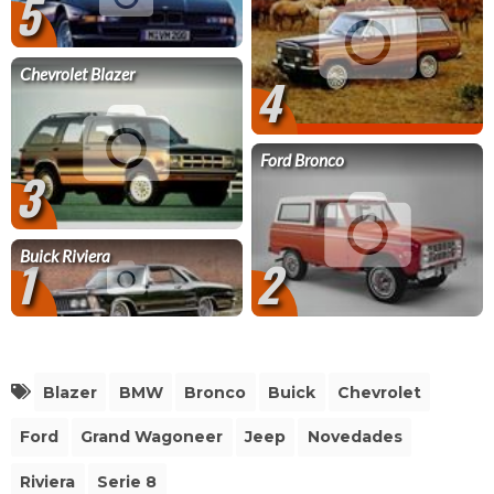
5
Chevrolet Blazer
4
Ford Bronco
3
Buick Riviera
1
2
Blazer
BMW
Bronco
Buick
Chevrolet
Ford
Grand Wagoneer
Jeep
Novedades
Riviera
Serie 8