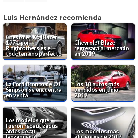
Luis Hernández recomienda
Chevrolet K5 Blazer
1971 por
Chevrolet Blazer
Ringbrothers es el
regresará al mercado
todoterreno perfecto
en 2019
La Ford Bronco de OJ
Los 10 autos más
Simpson se encuentra
vendidos en junio
en venta
2017
Los modelos que
fueron rebautizados
antes de su
Los modelos más
lanzamiento
eficientes de 2017