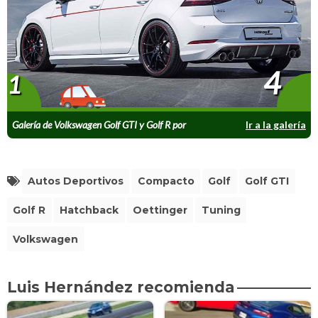
4
1
Galería de Volkswagen Golf GTI y Golf R por
Ir a la galería
Oettinger
Autos Deportivos
Compacto
Golf
Golf GTI
Golf R
Hatchback
Oettinger
Tuning
Volkswagen
Luis Hernández recomienda