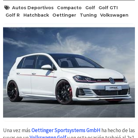
Autos Deportivos
Compacto
Golf
Golf GTI
Golf R
Hatchback
Oettinger
Tuning
Volkswagen
Una vez más
Oettinger Sportsystems GmbH
ha hecho de las
suyas en un
Volkswagen Golf
y en esta ocasión trabajó al 2x1