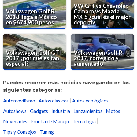
VW GTI vs Chevrolet
Volkswagen Golf R
Camaro vs Mazda
2018 llega a México
MX-5 ¿cuál es el mejor
en $674,900 pesos
deportiv...
Volkswagen Golf GTI
Volkswagen Golf R
2017 ¿por qué es tan
2017, corregido y
especial?
aumentado
Puedes recorrer más noticias navegando en las
siguientes categorías:
Automovilismo
Autos clásicos
Autos ecológicos
Autoshows
Gadgets
Industria
Lanzamientos
Motos
Novedades
Prueba de Manejo
Tecnología
Tips y Consejos
Tuning