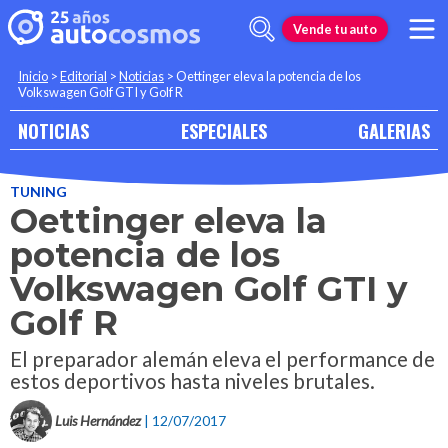
Vende tu auto
Inicio
>
Editorial
>
Noticias
>
Oettinger eleva la potencia de los
Volkswagen Golf GTI y Golf R
NOTICIAS
ESPECIALES
GALERIAS
TUNING
Oettinger eleva la
potencia de los
Volkswagen Golf GTI y
Golf R
El preparador alemán eleva el performance de
estos deportivos hasta niveles brutales.
Luis Hernández
| 12/07/2017