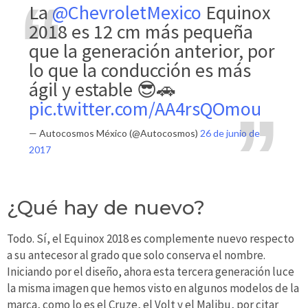
La
@ChevroletMexico
Equinox
2018 es 12 cm más pequeña
que la generación anterior, por
lo que la conducción es más
ágil y estable 😎🚗
pic.twitter.com/AA4rsQOmou
— Autocosmos México (@Autocosmos)
26 de junio de
2017
¿Qué hay de nuevo?
Todo. Sí, el Equinox 2018 es complemente nuevo respecto
a su antecesor al grado que solo conserva el nombre.
Iniciando por el diseño, ahora esta tercera generación luce
la misma imagen que hemos visto en algunos modelos de la
marca, como lo es el Cruze, el Volt y el Malibu, por citar