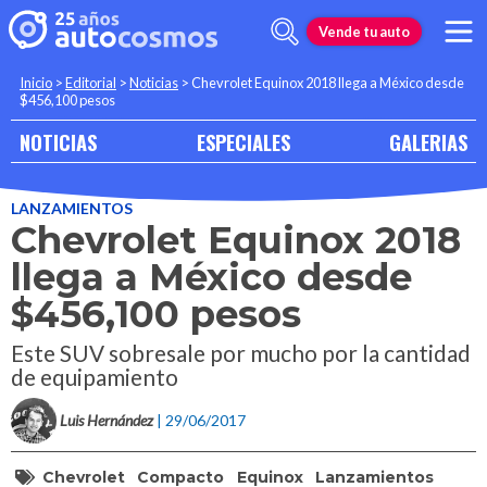
Vende tu auto
Inicio
>
Editorial
>
Noticias
>
Chevrolet Equinox 2018 llega a México desde
$456,100 pesos
NOTICIAS
ESPECIALES
GALERIAS
LANZAMIENTOS
Chevrolet Equinox 2018
llega a México desde
$456,100 pesos
Este SUV sobresale por mucho por la cantidad
de equipamiento
Luis Hernández
| 29/06/2017
Chevrolet
Compacto
Equinox
Lanzamientos