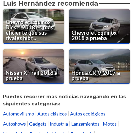
Luis Hernández recomienda
Chevrolet Equinox
Diesel 2018 es más
eficiente que sus
Chevrolet Equinox
rivales híbr...
2018 a prueba
Nissan X-Trail 2018 a
Honda CR-V 2017 a
prueba
prueba
Puedes recorrer más noticias navegando en las
siguientes categorías:
Automovilismo
Autos clásicos
Autos ecológicos
Autoshows
Gadgets
Industria
Lanzamientos
Motos