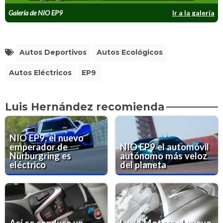
Galería de NIO EP9
Ir a la galería
Autos Deportivos
Autos Ecológicos
Autos Eléctricos
EP9
Luis Hernández recomienda
NIO EP9, el nuevo
emperador de
NIO EP9 el automóvil
Nürburgring es
autónomo más veloz
eléctrico
del planeta
Así se conduce un
Lucid Motors,el nuevo