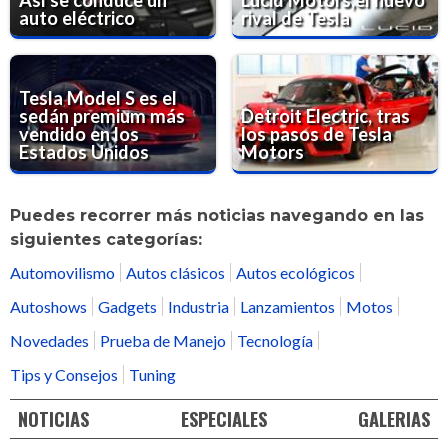
auto eléctrico
rival de Tesla
Tesla Model S es el
sedán premium más
Detroit Electric, tras
vendido en los
los pasos de Tesla
Estados Unidos
Motors
Puedes recorrer más noticias navegando en las
siguientes categorías:
Automovilismo
Autos clásicos
Autos ecológicos
Autoshows
Gadgets
Industria
Lanzamientos
Motos
Novedades
Prueba de Manejo
Tecnología
Tips y Consejos
Tuning
NOTICIAS
ESPECIALES
GALERIAS