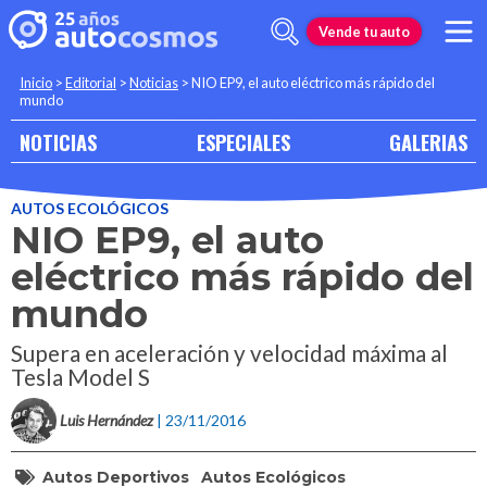
Vende tu auto
Inicio
>
Editorial
>
Noticias
>
NIO EP9, el auto eléctrico más rápido del
mundo
NOTICIAS
ESPECIALES
GALERIAS
AUTOS ECOLÓGICOS
NIO EP9, el auto
eléctrico más rápido del
mundo
Supera en aceleración y velocidad máxima al
Tesla Model S
Luis Hernández
| 23/11/2016
Autos Deportivos
Autos Ecológicos