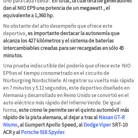
uno para cada rueda-.
En total, la cuarteta de generadores
dan al NIO EP9 una potencia de un megawatt , el
equivalente a 1,360 hp.
No obstante del alto desempeño que ofrece este
deportivo,
es importante destacar la autonomía que
alcanza los 427 kilómetros y el sistema de baterías
intercambiables creadas para ser recargadas en sólo 45
minutos.
Una prueba indiscutible del poderío que ofrece este NIO
EP9 es el tiempo cronometrado en el circuito de
Nürburgring Nordschliefe. Al registrar su vuelta más rápida
en 7 minutos y 5.12 segundos, este deportivo diseñado en
Alemania y desarrollado en Reino Unido se convirtió en el
auto eléctrico más rápido del Infierno Verde. De igual
forma,
este crono le permite ser el quinto automóvil más
rápido de la pista alemana, al dejar a tras al
Nissan GT-R
Nismo
, al Gumpert Apollo Speed, al
Dodge Viper
SRT-10
ACR y al
Porsche 918 Spyder.