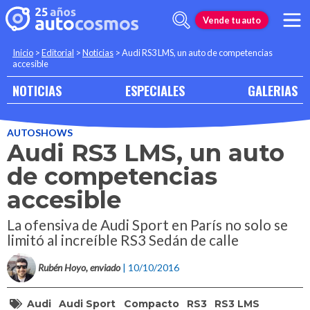
Vende tu auto
Inicio
>
Editorial
>
Noticias
>
Audi RS3 LMS, un auto de competencias
accesible
NOTICIAS
ESPECIALES
GALERIAS
AUTOSHOWS
Audi RS3 LMS, un auto
de competencias
accesible
La ofensiva de Audi Sport en París no solo se
limitó al increíble RS3 Sedán de calle
Rubén Hoyo, enviado
| 10/10/2016
Audi
Audi Sport
Compacto
RS3
RS3 LMS