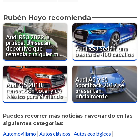
Rubén Hoyo recomienda
Audi RS3 2022, a
prueba. Un sedán
deportivo que
Audi RS3 Sedán, una
remedia cualquier m...
bestia de 400 caballos
Audi A5 y S5
Audi Q5 2018,
Sportback 2017 se
renovación total y de
presentan
México para el mundo
oficialmente
Puedes recorrer más noticias navegando en las
siguientes categorías:
Automovilismo
Autos clásicos
Autos ecológicos