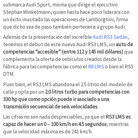
submarca Audi Sport, misma que dirige el ejecutivo
Stephan Winkelmann, quien hasta hace poco liderara con
un éxito inusitado las operaciones de Lamborghini, firma
que dicho sea de paso también pertenece a grupo Audi.
Además de la presentación del increíble
Audi RS3 Sedán
,
tenemos el debut de este nuevo Audi RS3 LMS, un
auto de
competencias “accesible” (entre 112 y 145 mil dólares)
que
complementa la oferta de vehículos creados desde la
fábrica para las competencias como el
R8 LMS
o bien el RS5
DTM.
Pues bien, el RS3 LMS abandona el 2.5 litros del modelo de
calle y opta por un
2.0 litros turbo para competencias con
330 hp que como opción puede ir asociado a una
transmisión secuencial de seis velocidades.
Las cifras no son nada despreciables, ya que el
RS3 LMS es
capaz de hacer un 0 – 100 km/h en 4.5 segundos
, mientras
que la velocidad máxima es de 241 km/h.