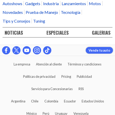
Autoshows
Gadgets
Industria
Lanzamientos
Motos
Novedades
Prueba de Manejo
Tecnología
Tips y Consejos
Tuning
NOTICIAS
ESPECIALES
GALERIAS
Vende tu auto
La empresa
Atención al cliente
Términos y condiciones
Políticas de privacidad
Pricing
Publicidad
Servicio para Concesionarias
RSS
Argentina
Chile
Colombia
Ecuador
Estados Unidos
México
Perú
Uruguay
Venezuela