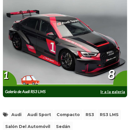
8
1
Galería de Audi RS3 LMS
Ir a la galería
Audi
Audi Sport
Compacto
RS3
RS3 LMS
Salón Del Automóvil
Sedán