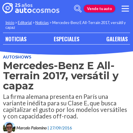
Vende tu auto
Inicio
>
Editorial
>
Noticias
>
Mercedes-Benz E All-Terrain 2017, versátil y
capaz
NOTICIAS
ESPECIALES
GALERIAS
AUTOSHOWS
Mercedes-Benz E All-
Terrain 2017, versátil y
capaz
La firma alemana presenta en París una
variante inédita para su Clase E, que busca
capitalizar el gusto por los modelos versátiles
y con capacidades off-road.
Marcelo Palomino
| 27/09/2016