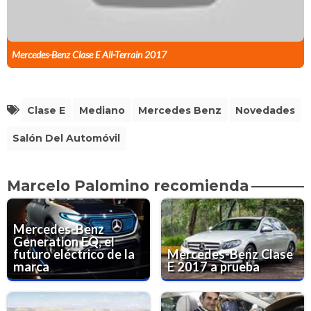
Mercedes-Benz Clase E All-Terrain 2017
Clase E
Mediano
Mercedes Benz
Novedades
Salón Del Automóvil
Marcelo Palomino recomienda
Mercedes-Benz
Generation EQ, el
futuro eléctrico de la
Mercedes-Benz Clase
marca
E 2017 a prueba