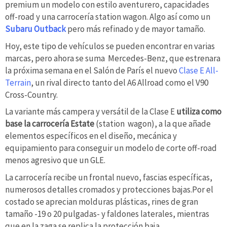
premium un modelo con estilo aventurero, capacidades
off-road y una carrocería station wagon. Algo así como un
Subaru Outback
pero más refinado y de mayor tamaño.
Hoy, este tipo de vehículos se pueden encontrar en varias
marcas, pero ahora se suma Mercedes-Benz, que estrenara
la próxima semana en el Salón de París el nuevo
Clase E All-
Terrain
, un rival directo tanto del A6 Allroad como el V90
Cross-Country.
La variante más campera y versátil de la Clase E
utiliza como
base la carrocería Estate
(station wagon), a la que añade
elementos específicos en el diseño, mecánica y
equipamiento para conseguir un modelo de corte off-road
menos agresivo que un GLE.
La carrocería recibe un frontal nuevo, fascias específicas,
numerosos detalles cromados y protecciones bajas.Por el
costado se aprecian molduras plásticas, rines de gran
tamaño -19 o 20 pulgadas- y faldones laterales, mientras
que en la zaga se replica la protección baja.