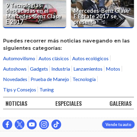
9 Tecnologías
destacadas en el
Mercedes-Benz Clase
Mercedes-Benz Clase
E Estate 2017 se
E 2017
presenta
Puedes recorrer más noticias navegando en las
siguientes categorías:
Automovilismo
Autos clásicos
Autos ecológicos
Autoshows
Gadgets
Industria
Lanzamientos
Motos
Novedades
Prueba de Manejo
Tecnología
Tips y Consejos
Tuning
NOTICIAS
ESPECIALES
GALERIAS
Vende tu auto