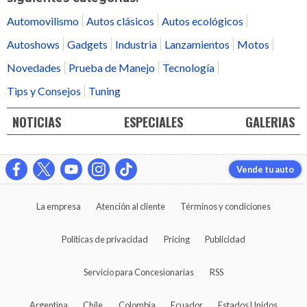
Automovilismo
Autos clásicos
Autos ecológicos
Autoshows
Gadgets
Industria
Lanzamientos
Motos
Novedades
Prueba de Manejo
Tecnología
Tips y Consejos
Tuning
NOTICIAS
ESPECIALES
GALERIAS
Vende tu auto
La empresa
Atención al cliente
Términos y condiciones
Políticas de privacidad
Pricing
Publicidad
Servicio para Concesionarias
RSS
Argentina
Chile
Colombia
Ecuador
Estados Unidos