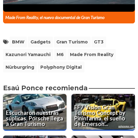
Made From Reality, el nuevo documental de Gran Turismo
BMW
Gadgets
Gran Turismo
GT3
Kazunori Yamauchi
M6
Made From Reality
Nürburgring
Polyphony Digital
Esaú Ponce recomienda
EF7 Vision Gran
Escucharon nuestras
Turismo Concept by
súplicas, Porsche llega
Pininfarina, el sueño
a Gran Turismo
de Emerson...