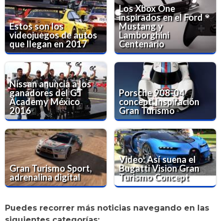
Los Xbox One
inspirados en el Ford
Estos son los
Mustang y
videojuegos de autos
Lamborghini
que llegan en 2017
Centenario
Nissan anuncia a los
ganadores del GT
Porsche 908-04
Academy México
concept, inspiración
2016
Gran Turismo
Video: Así suena el
Gran Turismo Sport,
Bugatti Vision Gran
adrenalina digital
Turismo Concept
Puedes recorrer más noticias navegando en las
siguientes categorías: