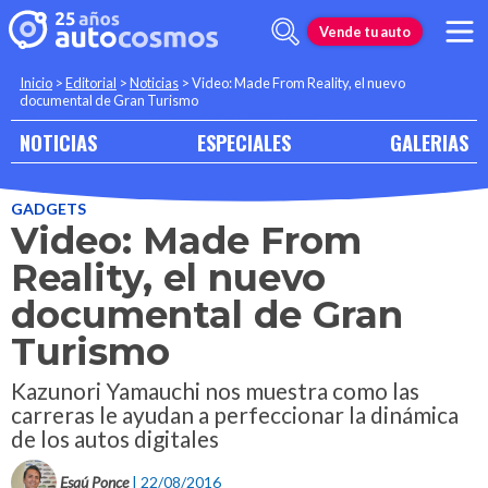
Vende tu auto
Inicio
>
Editorial
>
Noticias
>
Video: Made From Reality, el nuevo
documental de Gran Turismo
NOTICIAS
ESPECIALES
GALERIAS
GADGETS
Video: Made From
Reality, el nuevo
documental de Gran
Turismo
Kazunori Yamauchi nos muestra como las
carreras le ayudan a perfeccionar la dinámica
de los autos digitales
Esaú Ponce
| 22/08/2016