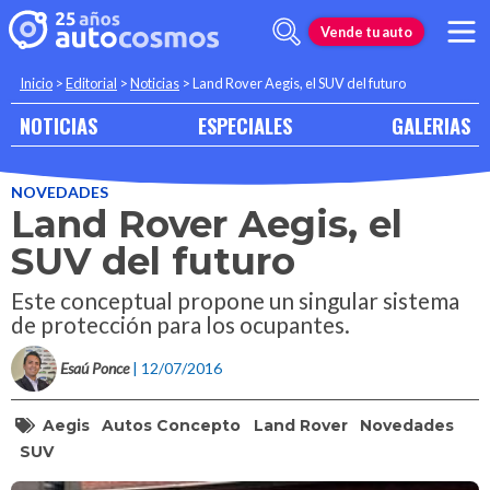
Vende tu auto
Inicio
>
Editorial
>
Noticias
>
Land Rover Aegis, el SUV del futuro
NOTICIAS
ESPECIALES
GALERIAS
NOVEDADES
Land Rover Aegis, el
SUV del futuro
Este conceptual propone un singular sistema
de protección para los ocupantes.
Esaú Ponce
| 12/07/2016
Aegis
Autos Concepto
Land Rover
Novedades
SUV