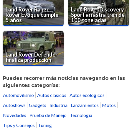
Land Rover Range
Land Rover Discovery
Rover Evoque cumple
Sport arrastra tren de
5 años
100 toneladas
Land Rover Defender
finaliza producción
Puedes recorrer más noticias navegando en las
siguientes categorías:
Automovilismo
Autos clásicos
Autos ecológicos
Autoshows
Gadgets
Industria
Lanzamientos
Motos
Novedades
Prueba de Manejo
Tecnología
Tips y Consejos
Tuning