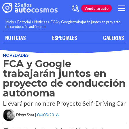
Vende tu auto
Inicio
>
Editorial
>
Noticias
>
FCA y Google trabajarán juntos en proyecto
de conducción autónoma
NOTICIAS
ESPECIALES
GALERIAS
NOVEDADES
FCA y Google
trabajarán juntos en
proyecto de conducción
autónoma
Llevará por nombre Proyecto Self-Driving Car
Diana Sosa
| 04/05/2016