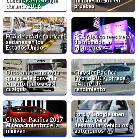
buscadas en Google
millones de km en
durante 2016
pruebas
FCA dejará de fabricar
FCA México reestrena
sedanes en los
distribuidor en
Estados Unidos
Monterrey
Otto, una tecnología
Chrysler Pacifica
que puede convertir
Hybrid 2017, ofrece
en autónomo a casi
34 km/l de
cualqui...
rendimiento
Ford y Google unen
Chrysler Pacifica 2017
fuerzas para
el renacimiento de la
desarrollar vehículos
minivan
autónomos