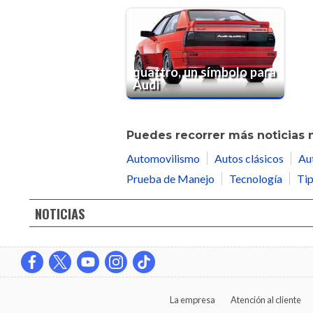
quattro, un símbolo para
Audi
Puedes recorrer más noticias 
Automovilismo
Autos clásicos
Au
Prueba de Manejo
Tecnología
Tip
NOTICIAS
La empresa
Atención al cliente