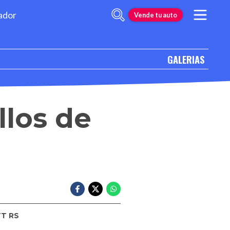
ador
Vende tu auto
GALERIAS
llos de
T RS