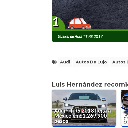
1
Galería de Audi TT RS 2017
Audi
Autos De Lujo
Autos 
Luis Hernández recom
Audi TT RS 2018 llega a
México en $1,269,900
A
pesos
b