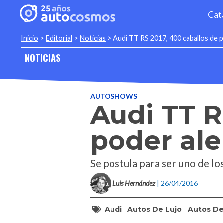
Cat
Inicio
>
Editorial
>
Noticias
>
Audi TT RS 2017, 400 caballos de 
NOTICIAS
AUTOSHOWS
Audi TT R
poder al
Se postula para ser uno de l
Luis Hernández
| 26/04/2016
Audi
Autos De Lujo
Autos De