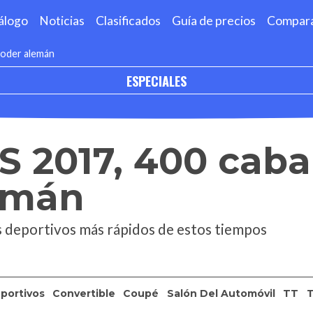
álogo
Noticias
Clasificados
Guía de precios
Compar
poder alemán
ESPECIALES
S 2017, 400 caba
emán
os deportivos más rápidos de estos tiempos
portivos
Convertible
Coupé
Salón Del Automóvil
TT
T