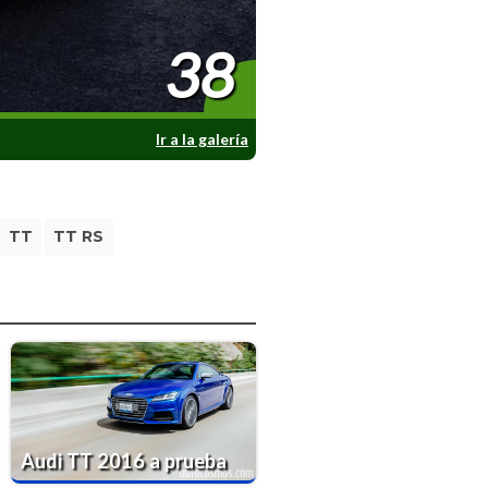
38
Ir a la galería
TT
TT RS
Audi TT 2016 a prueba