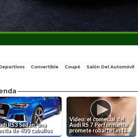
Deportivos
Convertible
Coupé
Salón Del Automóvil
ienda
Video: el comecial del
udi RS3 Sedán, una
Audi RS 7 Performance
estia de 400 caballos
promete robarte las lá...