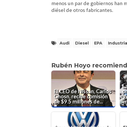
menos un par de gobiernos han m
diésel de otros fabricantes.
Audi
Diesel
EPA
Industri
Rubén Hoyo recomien
L
El CEO de Nissan, Carlos
p
Ghosn, recibe comisión
V
de $9.5 millones de...
e