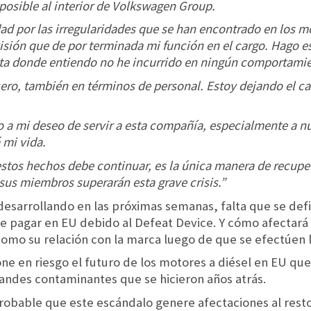
posible al interior de Volkswagen Group.
 por las irregularidades que se han encontrado en los mot
isión que de por terminada mi función en el cargo. Hago es
a donde entiendo no he incurrido en ningún comportamie
ro, también en términos de personal. Estoy dejando el cam
a mi deseo de servir a esta compañía, especialmente a nu
 mi vida.
stos hechos debe continuar, es la única manera de recuper
us miembros superarán esta grave crisis.”
desarrollando en las próximas semanas, falta que se def
pagar en EU debido al Defeat Device. Y cómo afectará el
como su relación con la marca luego de que se efectúen 
one en riesgo el futuro de los motores a diésel en EU q
randes contaminantes que se hicieron años atrás.
robable que este escándalo genere afectaciones al resto 