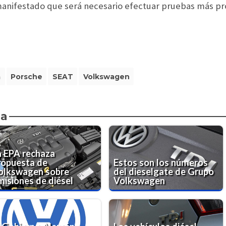
anifestado que será necesario efectuar pruebas más pr
a
Porsche
SEAT
Volkswagen
da
a EPA rechaza
ropuesta de
Estos son los números
olkswagen sobre
del dieselgate de Grupo
misiones de diésel
Volkswagen