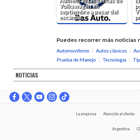
Aumentan las ventas de
E
Volkswagen en
p
septiembre a pesar del
V
escánda...
pr
Puedes recorrer más noticias 
Automovilismo
Autos clásicos
Au
Prueba de Manejo
Tecnología
Tip
NOTICIAS
La empresa
Atención al cliente
Argentina
C