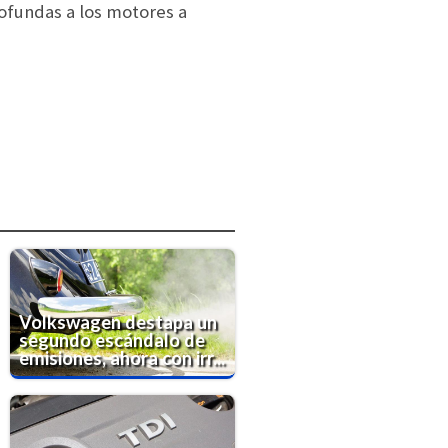
ofundas a los motores a
Volkswagen destapa un
segundo escándalo de
emisiones, ahora con irr...