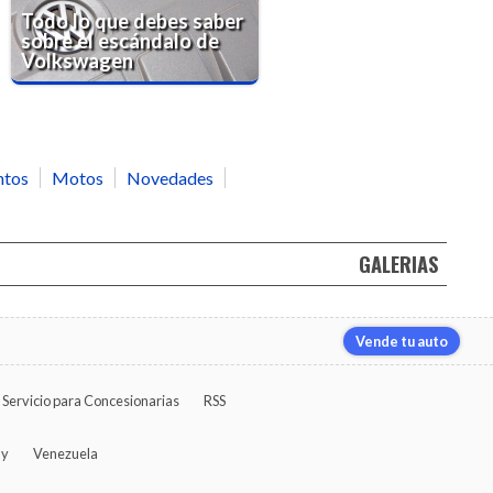
Todo lo que debes saber
sobre el escándalo de
Volkswagen
ntos
Motos
Novedades
GALERIAS
Vende tu auto
Servicio para Concesionarias
RSS
ay
Venezuela