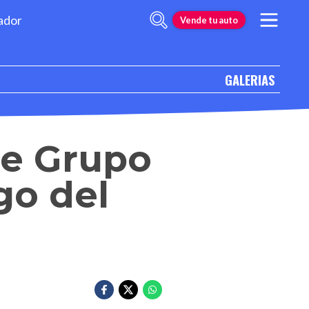
ador
Vende tu auto
GALERIAS
de Grupo
go del