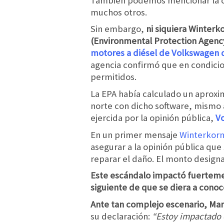
También podemos mencionar la co
muchos otros.
Sin embargo,
ni siquiera Winterk
(Environmental Protection Agency
motores a diésel de Volkswagen 
agencia confirmó que en condicio
permitidos.
La EPA había calculado un aproxi
norte con dicho software, mismo 
ejercida por la opinión pública,
V
En un primer mensaje
Winterkorn 
asegurar a la opinión pública que
reparar el daño. El monto designa
Este escándalo impactó fuerteme
siguiente de que se diera a conoc
Ante tan complejo escenario, Ma
su declaración:
“Estoy impactado c