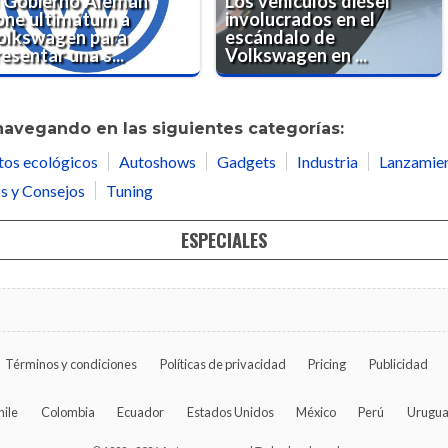
l Gobierno Alemán
Los vehículos diésel
one ultimátum a
involucrados en el
olkswagen para
escándalo de
esentar una s...
Volkswagen en ...
navegando en las siguientes categorías:
tos ecológicos
Autoshows
Gadgets
Industria
Lanzamie
s y Consejos
Tuning
ESPECIALES
Términos y condiciones
Políticas de privacidad
Pricing
Publicidad
hile
Colombia
Ecuador
Estados Unidos
México
Perú
Urugu