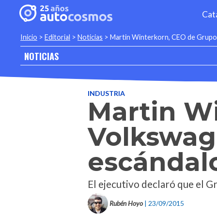
Cat
Inicio
>
Editorial
>
Noticias
>
Martin Winterkorn, CEO de Grupo 
NOTICIAS
INDUSTRIA
Martin W
Volkswag
escándal
El ejecutivo declaró que el 
Rubén Hoyo
| 23/09/2015