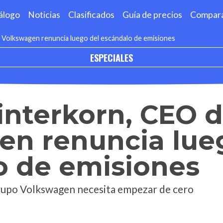
álogo
Noticias
Clasificados
Guía de precios
Compar
Volkswagen renuncia luego del escándalo de emisiones
ESPECIALES
interkorn, CEO 
en renuncia lue
o de emisiones
Grupo Volkswagen necesita empezar de cero