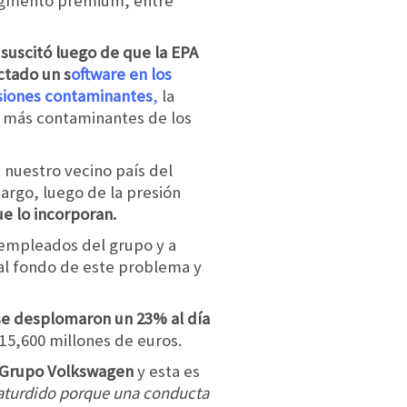
segmento premium, entre
 suscitó luego de que la EPA
ctado un s
oftware en los
siones contaminantes
,
la
s más contaminantes de los
 nuestro vecino país del
argo, luego de la presión
ue lo incorporan.
 empleados del grupo y a
 al fondo de este problema y
se desplomaron un 23% al día
 15,600 millones de euros.
e Grupo Volkswagen
y esta es
 aturdido porque una conducta