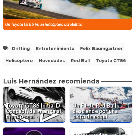
Un Toyota GT86 Vs un helicóptero acrobático
Drifting
Entretenimiento
Felix Baumgartner
Helicóptero
Novedades
Red Bull
Toyota GT86
Luis Hernández recomienda
Toyota GT86 Initial D
Un F1 de Red Bull
Concept, del manga al
desciende por una
mundo real
pista de esquí