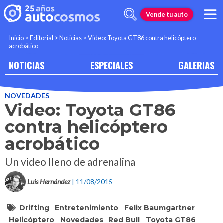
Vende tu auto
Inicio
>
Editorial
>
Noticias
>
Video: Toyota GT86 contra helicóptero
acrobático
NOTICIAS
ESPECIALES
GALERIAS
NOVEDADES
Video: Toyota GT86
contra helicóptero
acrobático
Un video lleno de adrenalina
Luis Hernández
| 11/08/2015
Drifting
Entretenimiento
Felix Baumgartner
Helicóptero
Novedades
Red Bull
Toyota GT86