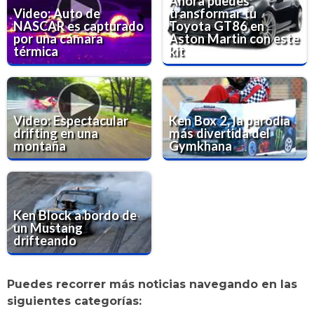
Ahora puedes
Video: Auto de
transformar tu
NASCAR es capturado
Toyota GT86 en
por una cámara
Aston Martin con este
térmica
kit
Video: Espectacular
Ken Box 2, la parodia
drifting en una
más divertida del
montaña
Gymkhana
Ken Block a bordo de
un Mustang
drifteando
Puedes recorrer más noticias navegando en las
siguientes categorías: