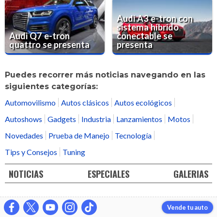
Audi A3 e-tron con
sistema híbrido
Audi Q7 e-tron
conectable se
quattro se presenta
presenta
Puedes recorrer más noticias navegando en las
siguientes categorías:
Automovilismo
Autos clásicos
Autos ecológicos
Autoshows
Gadgets
Industria
Lanzamientos
Motos
Novedades
Prueba de Manejo
Tecnología
Tips y Consejos
Tuning
NOTICIAS
ESPECIALES
GALERIAS
Vende tu auto