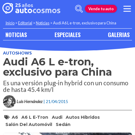
Vende tu auto
Inicio
>
Editorial
>
Noticias
>
Audi A6 L e-tron, exclusivo para China
NOTICIAS
ESPECIALES
GALERIAS
AUTOSHOWS
Audi A6 L e-tron,
exclusivo para China
Es una versión plug-in hybrid con un consumo
de hasta 45.4 km/l
Luis Hernández
| 21/04/2015
A6
A6 L E-Tron
Audi
Autos Híbridos
Salón Del Automóvil
Sedán