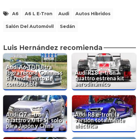
A6
A6 L E-Tron
Audi
Autos Híbridos
Salón Del Automóvil
Sedán
Luis Hernández recomienda
Audi A6 TDI Ultra
logra récord Guinness
Audi R18 e-tron
de rendimiento de
quattro estrena kit
combustible
aerodinámico
Audi Q7 e-tron
Audi R8 e-tron, la
quattro 2.0 TFSI, solo
versión totalmente
para Japón y China
eléctrica