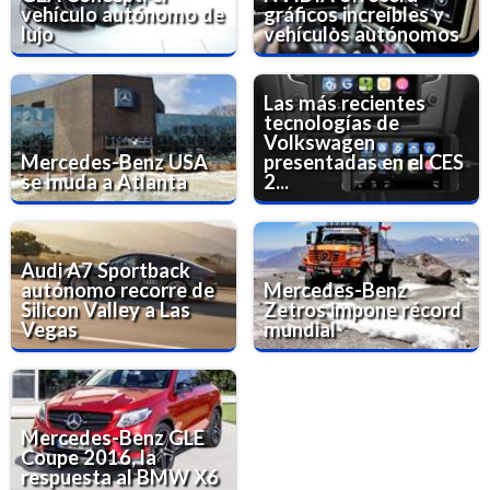
vehículo autónomo de
gráficos increíbles y
lujo
vehículos autónomos
Las más recientes
tecnologías de
Volkswagen
Mercedes-Benz USA
presentadas en el CES
se muda a Atlanta
2...
Audi A7 Sportback
autónomo recorre de
Mercedes-Benz
Silicon Valley a Las
Zetros impone récord
Vegas
mundial
Mercedes-Benz GLE
Coupe 2016, la
respuesta al BMW X6