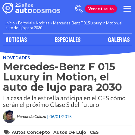
Vende tu auto
Inicio
>
Editorial
>
Noticias
>
Mercedes-Benz F 015 Luxury in Motion, el
auto de lujo para 2030
NOTICIAS
ESPECIALES
GALERIAS
NOVEDADES
Mercedes-Benz F 015
Luxury in Motion, el
auto de lujo para 2030
La casa de la estrella anticipa en el CES cómo
serán el próximo Clase S del futuro
Hernando Calaza
| 06/01/2015
Autos Concepto
Autos De Lujo
CES