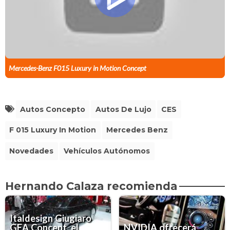
Mercedes-Benz F015 Luxury in Motion Concept
Autos Concepto
Autos De Lujo
CES
F 015 Luxury In Motion
Mercedes Benz
Novedades
Vehículos Autónomos
Hernando Calaza recomienda
Italdesign Giugiaro
GEA Concept, el
NVIDIA ofrecerá