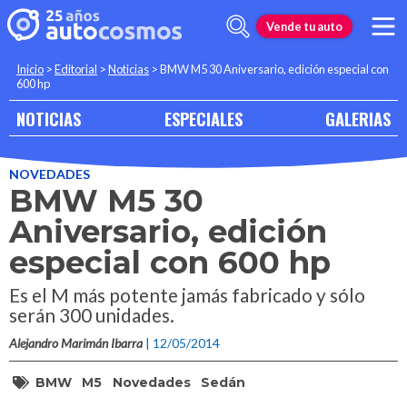
Vende tu auto
Inicio
>
Editorial
>
Noticias
>
BMW M5 30 Aniversario, edición especial con
600 hp
NOTICIAS
ESPECIALES
GALERIAS
NOVEDADES
BMW M5 30
Aniversario, edición
especial con 600 hp
Es el M más potente jamás fabricado y sólo
serán 300 unidades.
Alejandro Marimán Ibarra
| 12/05/2014
BMW
M5
Novedades
Sedán