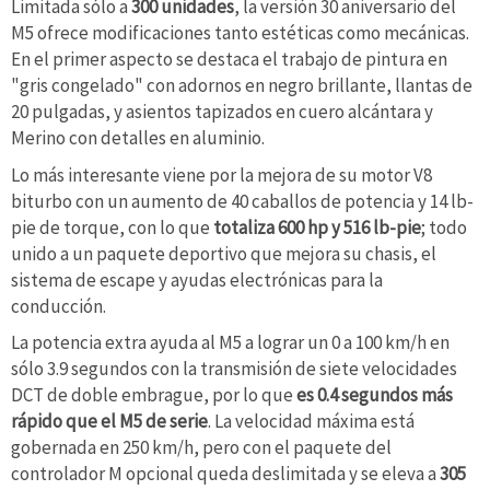
Limitada sólo a
300 unidades
, la versión 30 aniversario del
M5 ofrece modificaciones tanto estéticas como mecánicas.
En el primer aspecto se destaca el trabajo de pintura en
"gris congelado" con adornos en negro brillante, llantas de
20 pulgadas, y asientos tapizados en cuero alcántara y
Merino con detalles en aluminio.
Lo más interesante viene por la mejora de su motor V8
biturbo con un aumento de 40 caballos de potencia y 14 lb-
pie de torque, con lo que
totaliza 600 hp y 516 lb-pie
; todo
unido a un paquete deportivo que mejora su chasis, el
sistema de escape y ayudas electrónicas para la
conducción.
La potencia extra ayuda al M5 a lograr un 0 a 100 km/h en
sólo 3.9 segundos con la transmisión de siete velocidades
DCT de doble embrague, por lo que
es 0.4 segundos más
rápido que el M5 de serie
. La velocidad máxima está
gobernada en 250 km/h, pero con el paquete del
controlador M opcional queda deslimitada y se eleva a
305