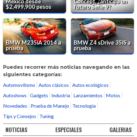
México desde
Concept, ¿anticipa un
$2,499,900 pesos
futuro Serie 9?
BMW M235iA 2014 a
BMW Z4 sDrive 35iS a
prueba
prueba
Puedes recorrer más noticias navegando en las
siguientes categorías:
Automovilismo
Autos clásicos
Autos ecológicos
Autoshows
Gadgets
Industria
Lanzamientos
Motos
Novedades
Prueba de Manejo
Tecnología
Tips y Consejos
Tuning
NOTICIAS
ESPECIALES
GALERIAS