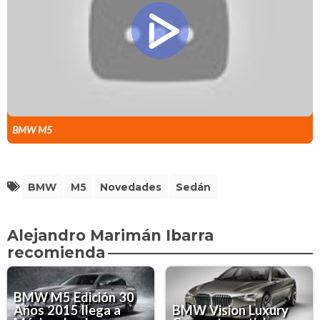
BMW M5
BMW
M5
Novedades
Sedán
Alejandro Marimán Ibarra
recomienda
BMW M5 Edición 30
Años 2015 llega a
BMW Vision Luxury