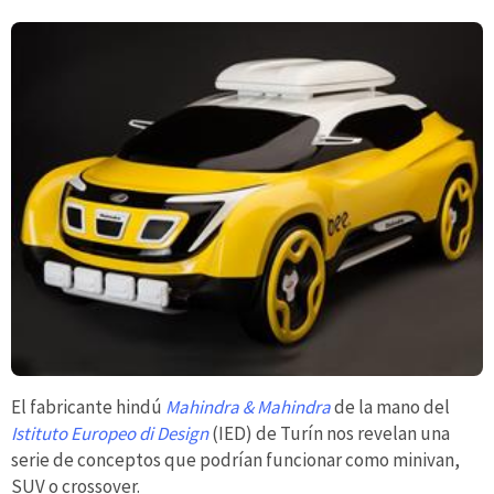
El fabricante hindú
Mahindra & Mahindra
de la mano del
Istituto Europeo di Design
(IED) de Turín nos revelan una
serie de conceptos que podrían funcionar como minivan,
SUV o crossover.