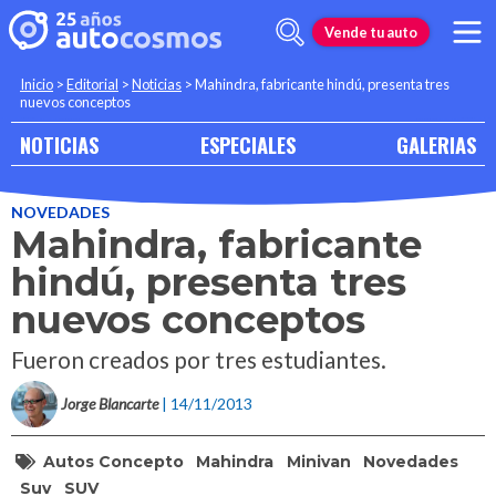
Vende tu auto
Inicio
>
Editorial
>
Noticias
>
Mahindra, fabricante hindú, presenta tres
nuevos conceptos
NOTICIAS
ESPECIALES
GALERIAS
NOVEDADES
Mahindra, fabricante
hindú, presenta tres
nuevos conceptos
Fueron creados por tres estudiantes.
Jorge Blancarte
| 14/11/2013
Autos Concepto
Mahindra
Minivan
Novedades
Suv
SUV