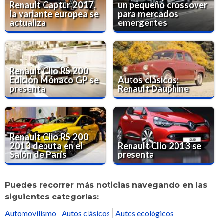
Renault Captur 2017,
un pequeño crossover
la variante europea se
para mercados
actualiza
emergentes
Renault Clio RS 200
Edición Mónaco GP se
Autos clásicos:
presenta
Renault Dauphine
Renault Clio RS 200
2013 debuta en el
Renault Clio 2013 se
Salón de París
presenta
Puedes recorrer más noticias navegando en las
siguientes categorías:
Automovilismo
Autos clásicos
Autos ecológicos