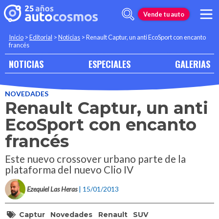
Vende tu auto
Inicio
>
Editorial
>
Noticias
>
Renault Captur, un anti EcoSport con encanto
francés
NOTICIAS
ESPECIALES
GALERIAS
NOVEDADES
Renault Captur, un anti
EcoSport con encanto
francés
Este nuevo crossover urbano parte de la
plataforma del nuevo Clio IV
Ezequiel Las Heras
| 15/01/2013
Captur
Novedades
Renault
SUV