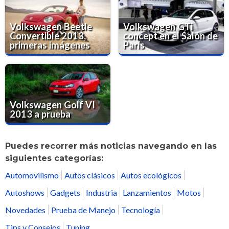
Volkswagen Beetle
Volkswagen GTi
Convertible 2013,
concept en el Salón de
primeras imágenes
París
Volkswagen Golf VI
2013 a prueba
Puedes recorrer más noticias navegando en las
siguientes categorías:
Automovilismo
Autos clásicos
Autos ecológicos
Autoshows
Gadgets
Industria
Lanzamientos
Motos
Novedades
Prueba de Manejo
Tecnología
Tips y Consejos
Tuning