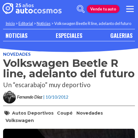
Vende tu auto
Inicio
>
Editorial
>
Noticias
>
Volkswagen Beetle R line, adelanto del futuro
NOTICIAS
ESPECIALES
GALERIAS
NOVEDADES
Volkswagen Beetle R
line, adelanto del futuro
Un “escarabajo” muy deportivo
Fernando Díaz
| 10/10/2012
Autos Deportivos
Coupé
Novedades
Volkswagen