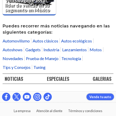
Volkswagen Passat,
líder de ventas en su
segmento en México
Puedes recorrer más noticias navegando en las
siguientes categorías:
Automovilismo
Autos clásicos
Autos ecológicos
Autoshows
Gadgets
Industria
Lanzamientos
Motos
Novedades
Prueba de Manejo
Tecnología
Tips y Consejos
Tuning
NOTICIAS
ESPECIALES
GALERIAS
Vende tu auto
La empresa
Atención al cliente
Términos y condiciones