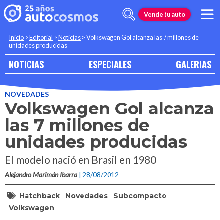
Vende tu auto
Inicio
>
Editorial
>
Noticias
>
Volkswagen Gol alcanza las 7 millones de
unidades producidas
NOTICIAS
ESPECIALES
GALERIAS
NOVEDADES
Volkswagen Gol alcanza
las 7 millones de
unidades producidas
El modelo nació en Brasil en 1980
Alejandro Marimán Ibarra
| 28/08/2012
Hatchback
Novedades
Subcompacto
Volkswagen