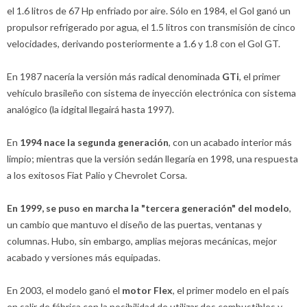
el 1.6 litros de 67 Hp enfriado por aire. Sólo en 1984, el Gol ganó un
propulsor refrigerado por agua, el 1.5 litros con transmisión de cinco
velocidades, derivando posteriormente a 1.6 y 1.8 con el Gol GT.
En 1987 nacería la versión más radical denominada
GTi
, el primer
vehículo brasileño con sistema de inyección electrónica con sistema
analógico (la idgital llegairá hasta 1997).
En
1994 nace la segunda generación
, con un acabado interior más
limpio; mientras que la versión sedán llegaría en 1998, una respuesta
a los exitosos Fiat Palio y Chevrolet Corsa.
En 1999, se puso en marcha la "tercera generación" del modelo
,
un cambio que mantuvo el diseño de las puertas, ventanas y
columnas. Hubo, sin embargo, amplias mejoras mecánicas, mejor
acabado y versiones más equipadas.
En 2003, el modelo ganó el
motor Flex
, el primer modelo en el país
en salir de fábrica con la posibilidad de utilizar dos combustibles y