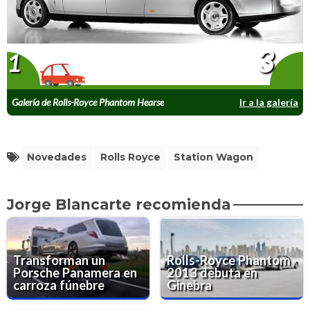
3
1
Galería de Rolls-Royce Phantom Hearse
Ir a la galería
Novedades
Rolls Royce
Station Wagon
Jorge Blancarte recomienda
Transforman un
Rolls-Royce Phantom
Porsche Panamera en
2013 debuta en
carroza fúnebre
Ginebra