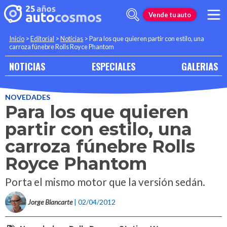
Vende tu auto
Inicio
>
Editorial
>
Noticias
>
Para los que quieren partir con estilo, una
carroza fúnebre Rolls Royce Phantom
NOTICIAS
ESPECIALES
GALERIAS
NOVEDADES
Para los que quieren
partir con estilo, una
carroza fúnebre Rolls
Royce Phantom
Porta el mismo motor que la versión sedán.
Jorge Blancarte
| 02/04/2012