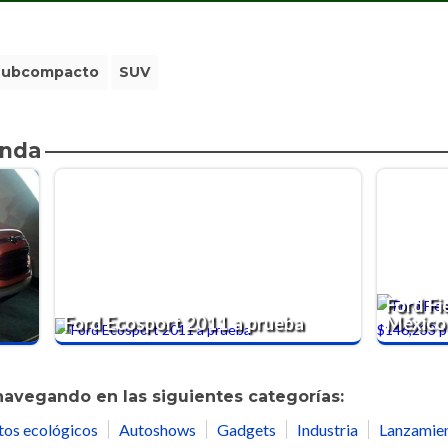
Subcompacto
SUV
enda
Ford Fi
Ford Ecosport 2011 a prueba
México
navegando en las siguientes categorías:
tos ecológicos
Autoshows
Gadgets
Industria
Lanzamie