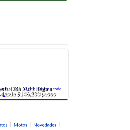
esta Ikon 2011 llega a
 desde $146,233 pesos
ntos
Motos
Novedades