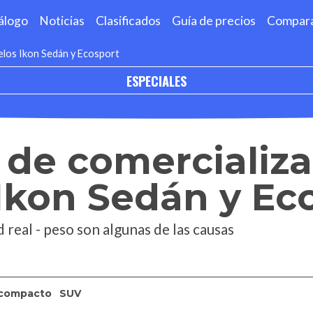
álogo
Noticias
Clasificados
Guía de precios
Compar
delos Ikon Sedán y Ecosport
ESPECIALES
 de comercializa
Ikon Sedán y Ec
 real - peso son algunas de las causas
compacto
SUV