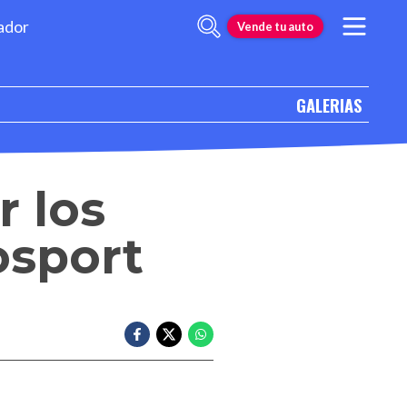
ador
Vende tu auto
GALERIAS
r los
osport