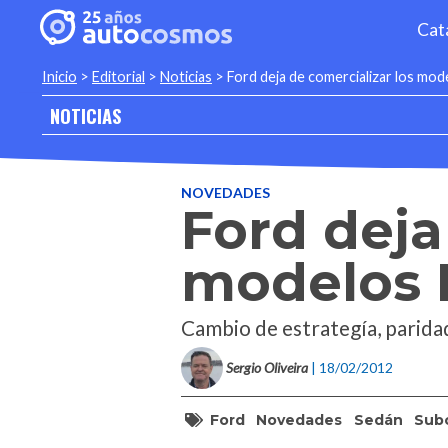
Cat
Inicio
>
Editorial
>
Noticias
>
Ford deja de comercializar los mo
NOTICIAS
NOVEDADES
Ford deja
modelos 
Cambio de estrategía, paridad
Sergio Oliveira
| 18/02/2012
Ford
Novedades
Sedán
Sub