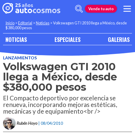
Vende tu auto
Inicio
>
Editorial
>
Noticias
>
Volkswagen GTI 2010 llega a México, desde
$380,000 pesos
NOTICIAS
ESPECIALES
GALERIAS
LANZAMIENTOS
Volkswagen GTI 2010
llega a México, desde
$380,000 pesos
El Compacto deportivo por excelencia se
renueva, incorporando mejoras estéticas,
mecánicas y de equipamiento<br />
Rubén Hoyo
| 08/04/2010