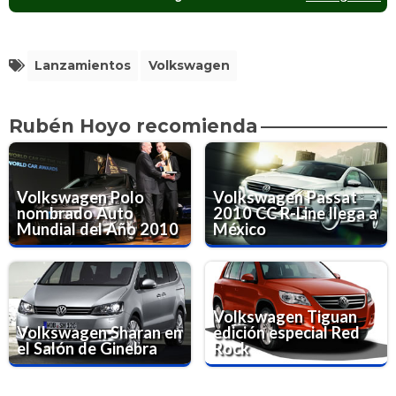
Lanzamientos
Volkswagen
Rubén Hoyo recomienda
Volkswagen Polo
Volkswagen Passat
nombrado Auto
2010 CC R-Line llega a
Mundial del Año 2010
México
Volkswagen Tiguan
Volkswagen Sharan en
edición especial Red
el Salón de Ginebra
Rock