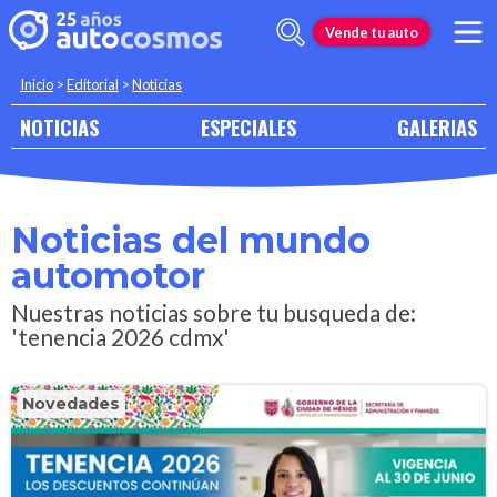
Vende tu auto
Inicio
>
Editorial
>
Noticias
NOTICIAS
ESPECIALES
GALERIAS
Noticias del mundo
automotor
Nuestras noticias sobre tu busqueda de:
'tenencia 2026 cdmx'
Novedades