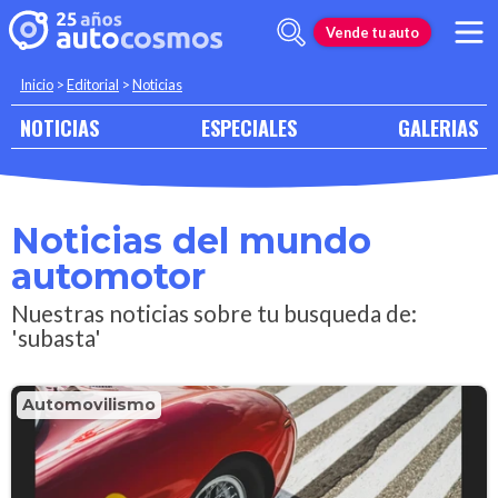
Vende tu auto
Inicio
>
Editorial
>
Noticias
NOTICIAS
ESPECIALES
GALERIAS
Noticias del mundo
automotor
Nuestras noticias sobre tu busqueda de:
'subasta'
Automovilismo