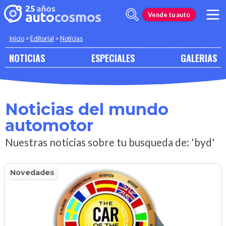
Vende tu auto
Inicio
>
Editorial
>
Noticias
NOTICIAS
ESPECIALES
GALERIAS
Noticias del mundo
automotor
Nuestras noticias sobre tu busqueda de: 'byd'
Novedades