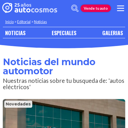
Vende tu auto
Inicio
>
Editorial
>
Noticias
NOTICIAS
ESPECIALES
GALERIAS
Noticias del mundo
automotor
Nuestras noticias sobre tu busqueda de: 'autos
eléctricos'
Novedades