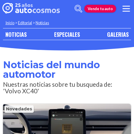
Vende tu auto
Inicio
>
Editorial
>
Noticias
NOTICIAS
ESPECIALES
GALERIAS
Noticias del mundo
automotor
Nuestras noticias sobre tu busqueda de:
'Volvo XC40'
Novedades