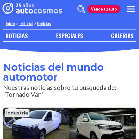
Vende tu auto
Inicio
>
Editorial
>
Noticias
NOTICIAS
ESPECIALES
GALERIAS
Noticias del mundo
automotor
Nuestras noticias sobre tu busqueda de:
'Tornado Van'
Industria