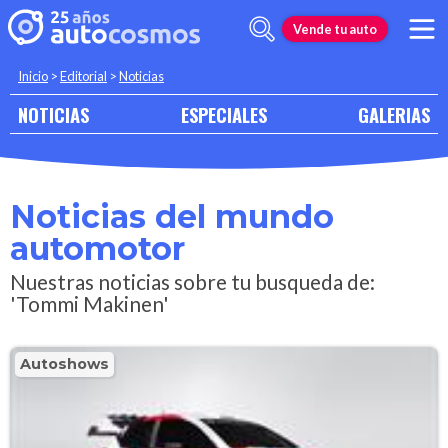
Vende tu auto
Inicio
>
Editorial
>
Noticias
NOTICIAS
ESPECIALES
GALERIAS
Noticias del mundo
automotor
Nuestras noticias sobre tu busqueda de:
'Tommi Makinen'
Autoshows