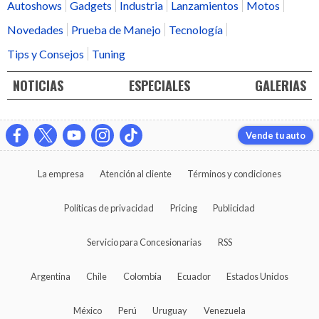
Autoshows
Gadgets
Industria
Lanzamientos
Motos
Novedades
Prueba de Manejo
Tecnología
Tips y Consejos
Tuning
NOTICIAS
ESPECIALES
GALERIAS
Vende tu auto
La empresa
Atención al cliente
Términos y condiciones
Políticas de privacidad
Pricing
Publicidad
Servicio para Concesionarias
RSS
Argentina
Chile
Colombia
Ecuador
Estados Unidos
México
Perú
Uruguay
Venezuela