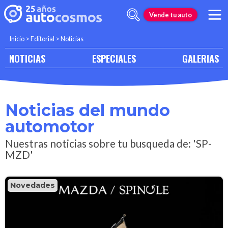
Vende tu auto
Inicio
>
Editorial
>
Noticias
NOTICIAS
ESPECIALES
GALERIAS
Noticias del mundo
automotor
Nuestras noticias sobre tu busqueda de: 'SP-
MZD'
Novedades