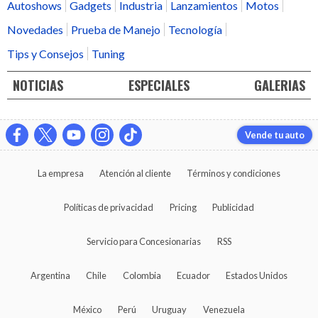
Autoshows
Gadgets
Industria
Lanzamientos
Motos
Novedades
Prueba de Manejo
Tecnología
Tips y Consejos
Tuning
NOTICIAS
ESPECIALES
GALERIAS
Vende tu auto
La empresa
Atención al cliente
Términos y condiciones
Políticas de privacidad
Pricing
Publicidad
Servicio para Concesionarias
RSS
Argentina
Chile
Colombia
Ecuador
Estados Unidos
México
Perú
Uruguay
Venezuela