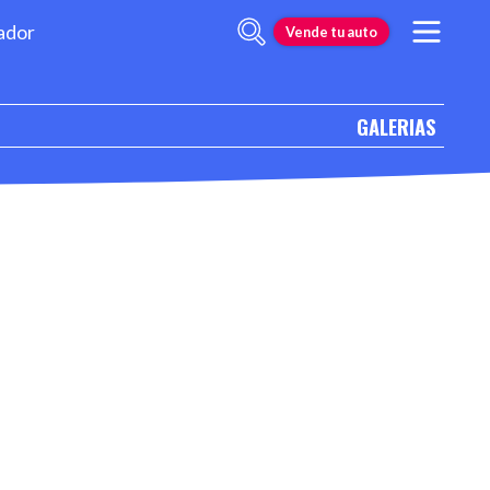
ador
Vende tu auto
GALERIAS