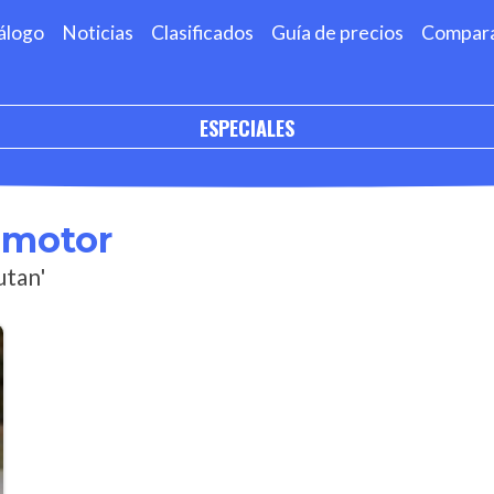
álogo
Noticias
Clasificados
Guía de precios
Compar
ESPECIALES
omotor
utan'