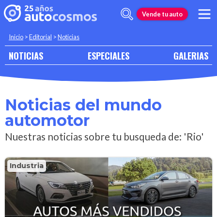
Vende tu auto
Inicio
>
Editorial
>
Noticias
NOTICIAS
ESPECIALES
GALERIAS
Noticias del mundo
automotor
Nuestras noticias sobre tu busqueda de: 'Rio'
Industria