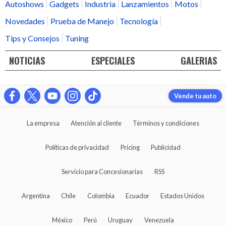
Autoshows
Gadgets
Industria
Lanzamientos
Motos
Novedades
Prueba de Manejo
Tecnología
Tips y Consejos
Tuning
NOTICIAS
ESPECIALES
GALERIAS
Vende tu auto
La empresa
Atención al cliente
Términos y condiciones
Políticas de privacidad
Pricing
Publicidad
Servicio para Concesionarias
RSS
Argentina
Chile
Colombia
Ecuador
Estados Unidos
México
Perú
Uruguay
Venezuela