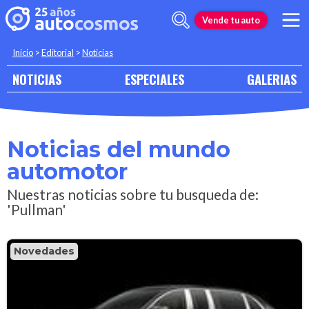
Vende tu auto
Inicio
>
Editorial
>
Noticias
NOTICIAS
ESPECIALES
GALERIAS
Noticias del mundo
automotor
Nuestras noticias sobre tu busqueda de:
'Pullman'
Novedades