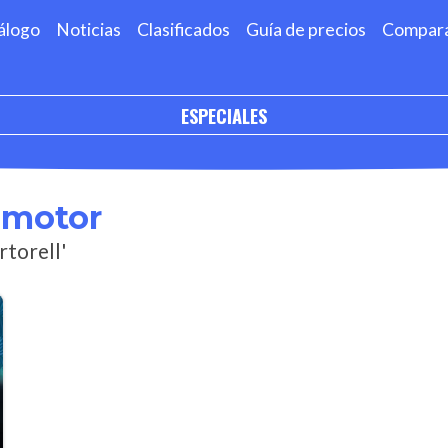
álogo
Noticias
Clasificados
Guía de precios
Compar
ESPECIALES
omotor
rtorell'