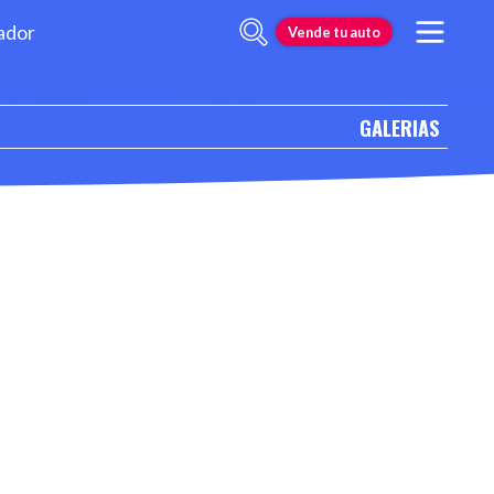
ador
Vende tu auto
GALERIAS