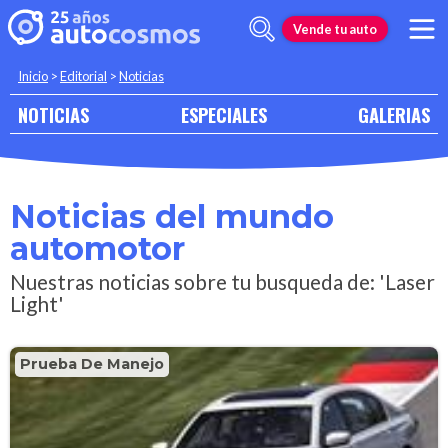
Vende tu auto
Inicio
>
Editorial
>
Noticias
NOTICIAS
ESPECIALES
GALERIAS
Noticias del mundo
automotor
Nuestras noticias sobre tu busqueda de: 'Laser
Light'
Prueba De Manejo