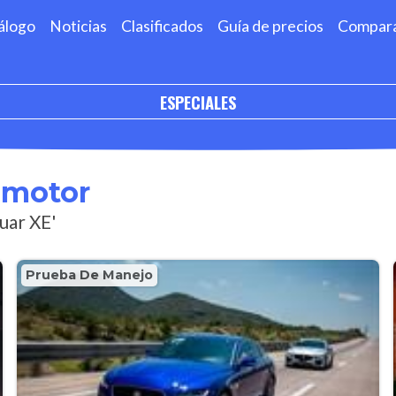
álogo
Noticias
Clasificados
Guía de precios
Compar
ESPECIALES
omotor
uar XE'
Prueba De Manejo