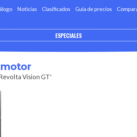
álogo
Noticias
Clasificados
Guía de precios
Compar
ESPECIALES
omotor
oRevolta Vision GT'