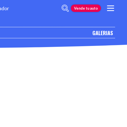
ador
Vende tu auto
GALERIAS