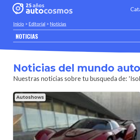
Cat
Inicio
>
Editorial
>
Noticias
NOTICIAS
Noticias del mundo aut
Nuestras noticias sobre tu busqueda de: 'Is
Autoshows