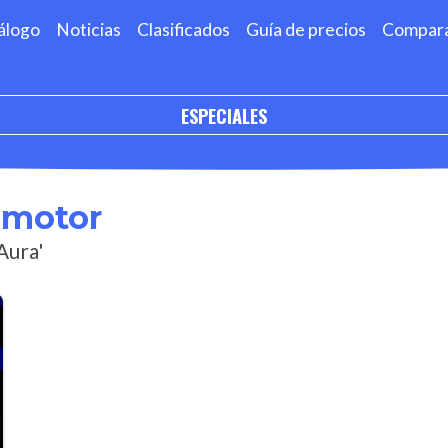
álogo
Noticias
Clasificados
Guía de precios
Compar
ESPECIALES
omotor
Aura'