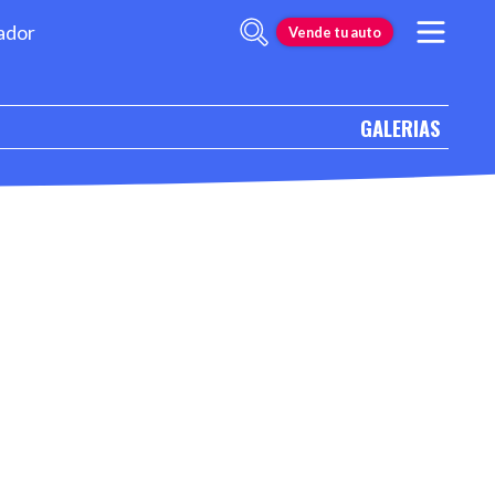
ador
Vende tu auto
GALERIAS