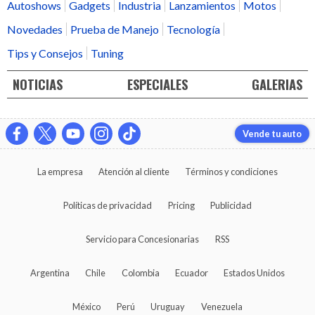
Autoshows
Gadgets
Industria
Lanzamientos
Motos
Novedades
Prueba de Manejo
Tecnología
Tips y Consejos
Tuning
NOTICIAS
ESPECIALES
GALERIAS
Vende tu auto
La empresa
Atención al cliente
Términos y condiciones
Políticas de privacidad
Pricing
Publicidad
Servicio para Concesionarias
RSS
Argentina
Chile
Colombia
Ecuador
Estados Unidos
México
Perú
Uruguay
Venezuela