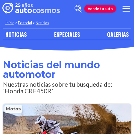
Vende tu auto
Inicio
>
Editorial
>
Noticias
NOTICIAS
ESPECIALES
GALERIAS
Noticias del mundo
automotor
Nuestras noticias sobre tu busqueda de:
'Honda CRF450R'
Motos