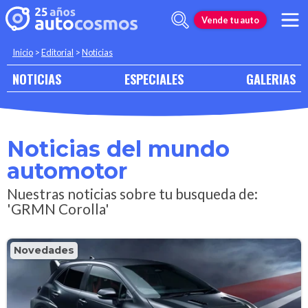
Vende tu auto
Inicio
>
Editorial
>
Noticias
NOTICIAS
ESPECIALES
GALERIAS
Noticias del mundo
automotor
Nuestras noticias sobre tu busqueda de:
'GRMN Corolla'
Novedades