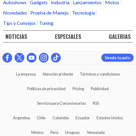
Autoshows
Gadgets
Industria
Lanzamientos
Motos
Novedades
Prueba de Manejo
Tecnología
Tips y Consejos
Tuning
NOTICIAS
ESPECIALES
GALERIAS
Vende tu auto
La empresa
Atención al cliente
Términos y condiciones
Políticas de privacidad
Pricing
Publicidad
Servicio para Concesionarias
RSS
Argentina
Chile
Colombia
Ecuador
Estados Unidos
México
Perú
Uruguay
Venezuela