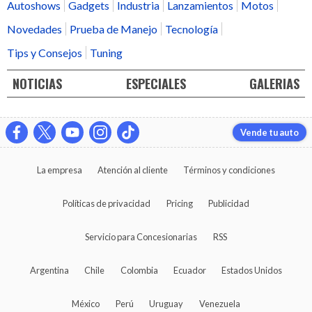
Autoshows
Gadgets
Industria
Lanzamientos
Motos
Novedades
Prueba de Manejo
Tecnología
Tips y Consejos
Tuning
NOTICIAS
ESPECIALES
GALERIAS
Vende tu auto
La empresa
Atención al cliente
Términos y condiciones
Políticas de privacidad
Pricing
Publicidad
Servicio para Concesionarias
RSS
Argentina
Chile
Colombia
Ecuador
Estados Unidos
México
Perú
Uruguay
Venezuela