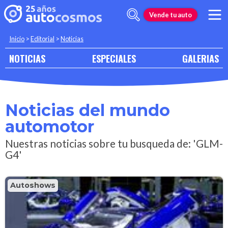
Vende tu auto
Inicio
>
Editorial
>
Noticias
NOTICIAS
ESPECIALES
GALERIAS
Noticias del mundo
automotor
Nuestras noticias sobre tu busqueda de: 'GLM-
G4'
Autoshows