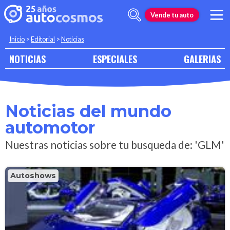
Vende tu auto
Inicio
>
Editorial
>
Noticias
NOTICIAS
ESPECIALES
GALERIAS
Noticias del mundo
automotor
Nuestras noticias sobre tu busqueda de: 'GLM'
Autoshows