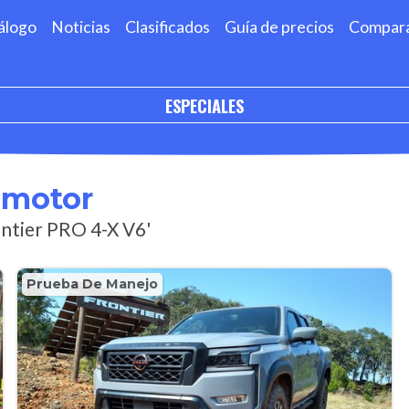
álogo
Noticias
Clasificados
Guía de precios
Compar
ESPECIALES
omotor
ontier PRO 4-X V6'
Prueba De Manejo