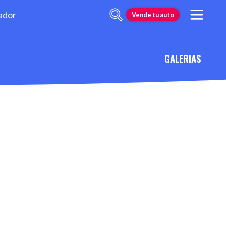
ador
Vende tu auto
GALERIAS