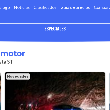
álogo
Noticias
Clasificados
Guía de precios
Compar
ESPECIALES
omotor
sta ST'
Novedades