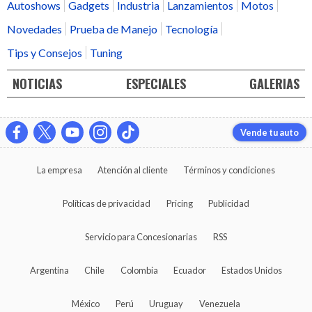
Autoshows
Gadgets
Industria
Lanzamientos
Motos
Novedades
Prueba de Manejo
Tecnología
Tips y Consejos
Tuning
NOTICIAS
ESPECIALES
GALERIAS
Vende tu auto
La empresa
Atención al cliente
Términos y condiciones
Políticas de privacidad
Pricing
Publicidad
Servicio para Concesionarias
RSS
Argentina
Chile
Colombia
Ecuador
Estados Unidos
México
Perú
Uruguay
Venezuela