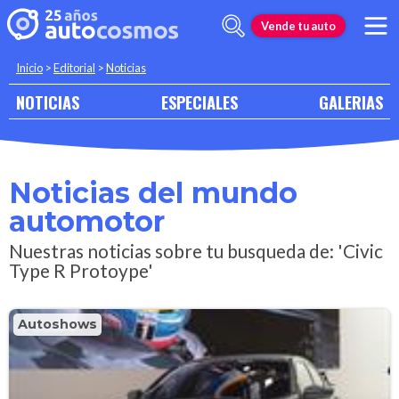
Vende tu auto
Inicio
>
Editorial
>
Noticias
NOTICIAS
ESPECIALES
GALERIAS
Noticias del mundo
automotor
Nuestras noticias sobre tu busqueda de: 'Civic
Type R Protoype'
Autoshows