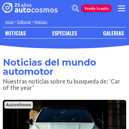
Vende tu auto
Inicio
>
Editorial
>
Noticias
NOTICIAS
ESPECIALES
GALERIAS
Noticias del mundo
automotor
Nuestras noticias sobre tu busqueda de: 'Car
of the year'
Autoshows