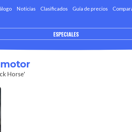
álogo
Noticias
Clasificados
Guía de precios
Compar
ESPECIALES
omotor
ack Horse'