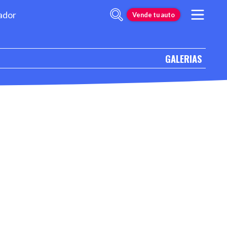
ador
Vende tu auto
GALERIAS