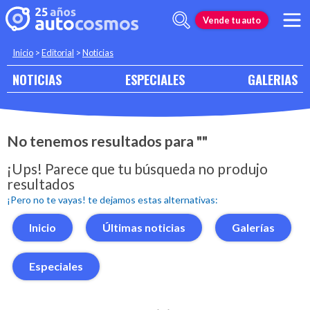
Vende tu auto
Inicio
>
Editorial
>
Noticias
NOTICIAS
ESPECIALES
GALERIAS
No tenemos resultados para ""
¡Ups! Parece que tu búsqueda no produjo
resultados
¡Pero no te vayas! te dejamos estas alternativas:
Inicio
Últimas noticias
Galerías
Especiales